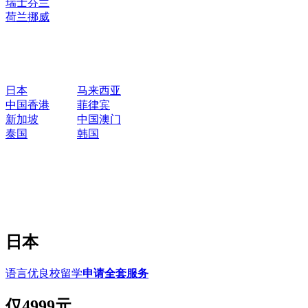
瑞士
芬兰
荷兰
挪威
日本
马来西亚
中国香港
菲律宾
新加坡
中国澳门
泰国
韩国
日本
语言优良校留学
申请全套服务
仅
4999元