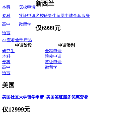
新西兰
本科
院校申请
名校研究生留学申请全套服务
专科
签证申请
高中
微留学
仅
6999元
语言
>>查看全部产品
申请阶段
申请类别
研究生
全程申请
本科
院校申请
专科
签证申请
高中
微留学
语言
美国
美国社区大学留学申请+美国签证服务优惠套餐
仅
12999元