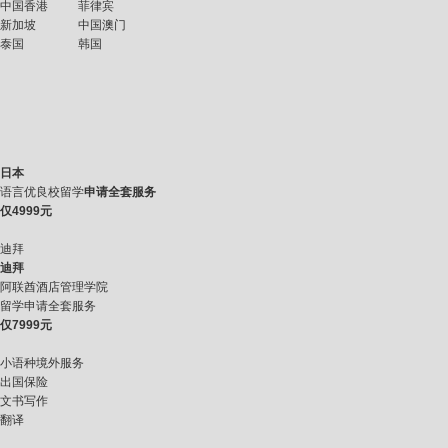
中国香港
菲律宾
新加坡
中国澳门
泰国
韩国
日本
语言优良校留学
申请全套服务
仅
4999元
迪拜
迪拜
阿联酋酒店管理学院
留学申请全套服务
仅
7999元
小语种境外服务
出国保险
文书写作
翻译