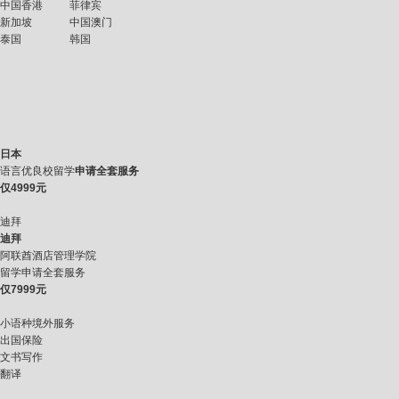
中国香港
菲律宾
新加坡
中国澳门
泰国
韩国
日本
语言优良校留学
申请全套服务
仅
4999元
迪拜
迪拜
阿联酋酒店管理学院
留学申请全套服务
仅
7999元
小语种境外服务
出国保险
文书写作
翻译