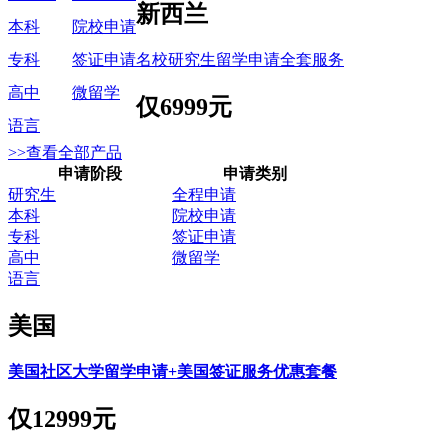
新西兰
本科
院校申请
名校研究生留学申请全套服务
专科
签证申请
高中
微留学
仅
6999元
语言
>>查看全部产品
申请阶段
申请类别
研究生
全程申请
本科
院校申请
专科
签证申请
高中
微留学
语言
美国
美国社区大学留学申请+美国签证服务优惠套餐
仅
12999元