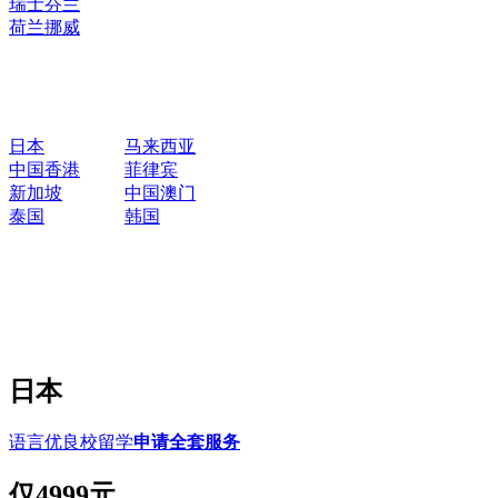
瑞士
芬兰
荷兰
挪威
日本
马来西亚
中国香港
菲律宾
新加坡
中国澳门
泰国
韩国
日本
语言优良校留学
申请全套服务
仅
4999元