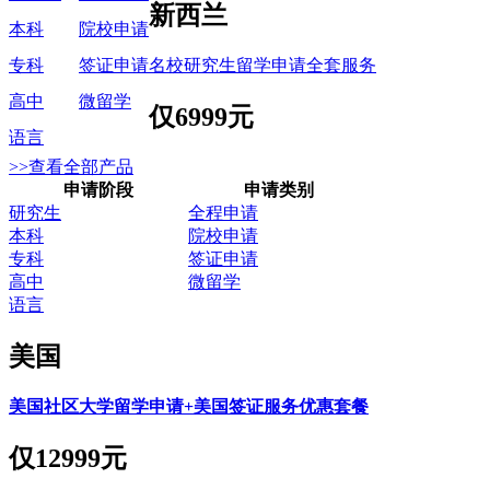
新西兰
本科
院校申请
名校研究生留学申请全套服务
专科
签证申请
高中
微留学
仅
6999元
语言
>>查看全部产品
申请阶段
申请类别
研究生
全程申请
本科
院校申请
专科
签证申请
高中
微留学
语言
美国
美国社区大学留学申请+美国签证服务优惠套餐
仅
12999元