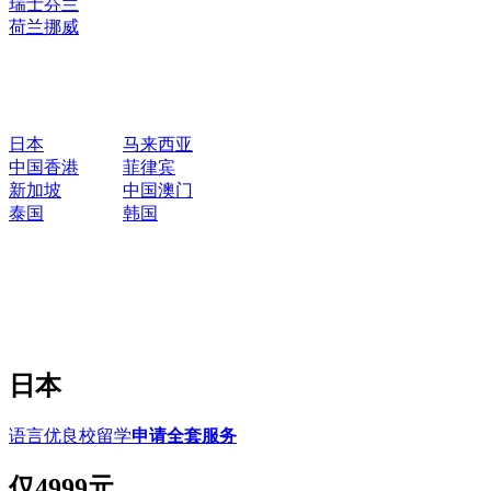
瑞士
芬兰
荷兰
挪威
日本
马来西亚
中国香港
菲律宾
新加坡
中国澳门
泰国
韩国
日本
语言优良校留学
申请全套服务
仅
4999元