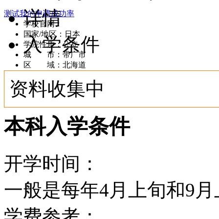
详情
测试我的申请成功率
学校官网：
www.obihiro.ac.jp/
国家/地区：日本
入学条件
学院性质：公立
城 市：带广市
区 域：北海道
资料收集中
本科入学条件
开学时间：
一般是每年4月上旬和9月
学费参考：