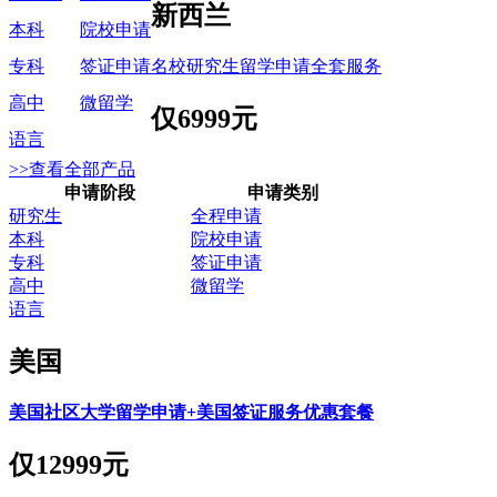
新西兰
本科
院校申请
名校研究生留学申请全套服务
专科
签证申请
高中
微留学
仅
6999元
语言
>>查看全部产品
申请阶段
申请类别
研究生
全程申请
本科
院校申请
专科
签证申请
高中
微留学
语言
美国
美国社区大学留学申请+美国签证服务优惠套餐
仅
12999元