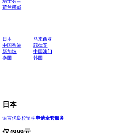
瑞士
芬兰
荷兰
挪威
日本
马来西亚
中国香港
菲律宾
新加坡
中国澳门
泰国
韩国
日本
语言优良校留学
申请全套服务
仅
4999元