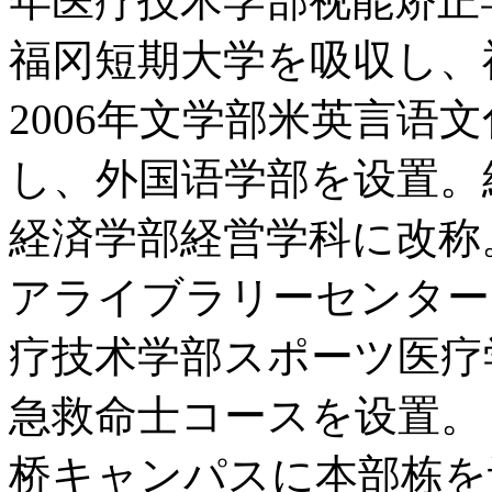
年医疗技术学部视能矫正学
福冈短期大学を吸収し、
2006年文学部米英言语
し、外国语学部を设置。
経済学部経営学科に改称
アライブラリーセンター（M
疗技术学部スポーツ医疗
急救命士コースを设置。 
桥キャンパスに本部栋を设