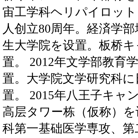
宙工学科ヘリパイロットコ
人创立80周年。経済学
生大学院を设置。板桥キ
置。 2012年文学部教
置。大学院文学研究科に
置。 2015年八王子キャ
高层タワー栋（仮称）を设
科第一基础医学専攻、第