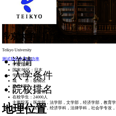
帝京大学
Teikyo University
详情
测试我的申请成功率
学校官网：
www.teikyo-u.ac.jp/index.html
国家/地区：日本
入学条件
学院性质：私立
城 市：板橋区
院校排名
建校时间：1931
区 域：东京都
在校学生：24000人
主要院系：医学部，法学部，文学部，经济学部，教育学
地理位置
特色专业：医学科，经济学科，法律学科，社会学专攻，